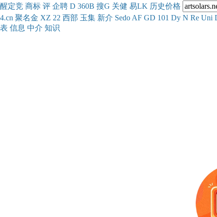
醒
定
竞
商
标
评
企
聘
D
360
B
搜
G
关健
易
LK
历史
价格
4.cn
聚名
金
XZ
22
西部
玉
集
新
介
Se
do
AF
GD
101
Dy
N
Re
Uni
表
信息
中介
知识