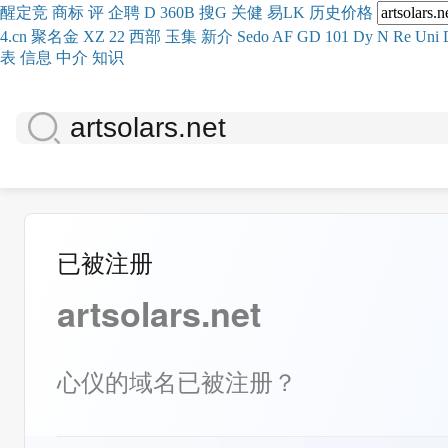
醒
定
竞
商
标
评
企
聘
D
360
B
搜
G
关健
易
LK
历史
价格
4.cn
聚名
金
XZ
22
西部
玉
集
新
介
Se
do
AF
GD
101
Dy
N
Re
Uni
表
信息
中介
知识