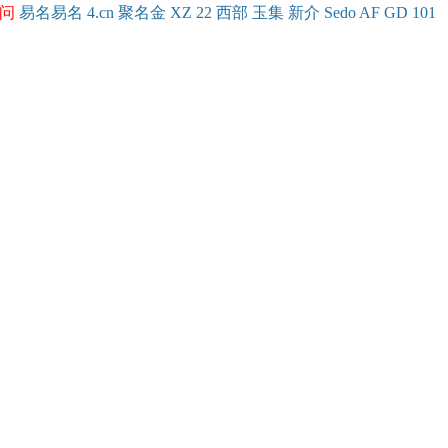
问
易名
易
名
4.cn
聚名
金
XZ
22
西部
玉
集
新
介
Se
do
AF
GD
101