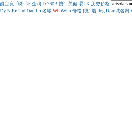
醒
定
竞
商
标
评
企
聘
D
360
B
搜
G
关健
易
LK
历史
价格
Dy
N
Re
Uni
Dan
Lo
名城
Who
Who
价格
[
微
]
墙
dog
Dom域名网