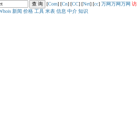
[
Com
] [
Cn
] [
CC
] [
Net
] [
cc
]
万网
万网
万网
访
Whois
新闻
价格
工具
米表
信息
中介
知识