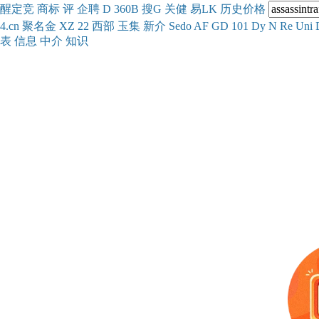
醒
定
竞
商
标
评
企
聘
D
360
B
搜
G
关健
易
LK
历史
价格
4.cn
聚名
金
XZ
22
西部
玉
集
新
介
Se
do
AF
GD
101
Dy
N
Re
Uni
表
信息
中介
知识