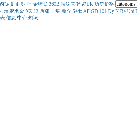
醒
定
竞
商
标
评
企
聘
D
360
B
搜
G
关健
易
LK
历史
价格
4.cn
聚名
金
XZ
22
西部
玉
集
新
介
Se
do
AF
GD
101
Dy
N
Re
Uni
表
信息
中介
知识