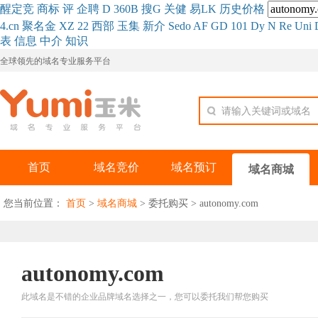
醒
定
竞
商
标
评
企
聘
D
360
B
搜
G
关健
易
LK
历史
价格
4.cn
聚名
金
XZ
22
西部
玉
集
新
介
Se
do
AF
GD
101
Dy
N
Re
Uni
表
信息
中介
知识