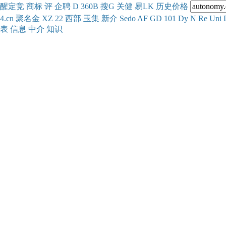
醒
定
竞
商
标
评
企
聘
D
360
B
搜
G
关健
易
LK
历史
价格
4.cn
聚名
金
XZ
22
西部
玉
集
新
介
Se
do
AF
GD
101
Dy
N
Re
Uni
表
信息
中介
知识