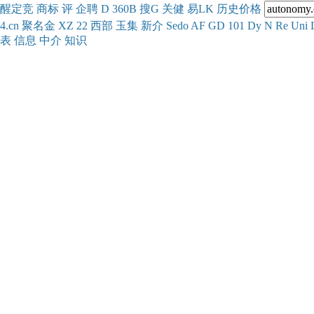
醒
定
竞
商
标
评
企
聘
D
360
B
搜
G
关健
易
LK
历史
价格
4.cn
聚名
金
XZ
22
西部
玉
集
新
介
Se
do
AF
GD
101
Dy
N
Re
Uni
表
信息
中介
知识