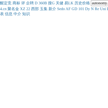
醒
定
竞
商
标
评
企
聘
D
360
B
搜
G
关健
易
LK
历史
价格
4.cn
聚名
金
XZ
22
西部
玉
集
新
介
Se
do
AF
GD
101
Dy
N
Re
Uni
表
信息
中介
知识