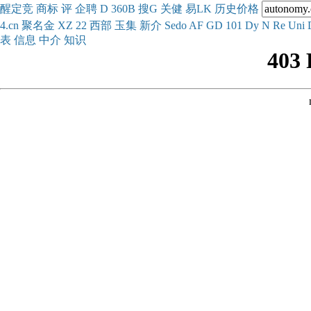
醒
定
竞
商
标
评
企
聘
D
360
B
搜
G
关健
易
LK
历史
价格
4.cn
聚名
金
XZ
22
西部
玉
集
新
介
Se
do
AF
GD
101
Dy
N
Re
Uni
表
信息
中介
知识