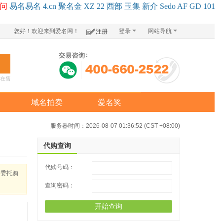
问
易名
易
名
4.cn
聚名
金
XZ
22
西部
玉
集
新
介
Se
do
AF
GD
101