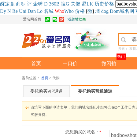
醒
定
竞
商
标
评
企
聘
D
360
B
搜
G
关健
易
LK
历史
价格
Dy
N
Re
Uni
Dan
Lo
名城
Who
Who
价格
[
微
]
墙
dog
Dom域名网