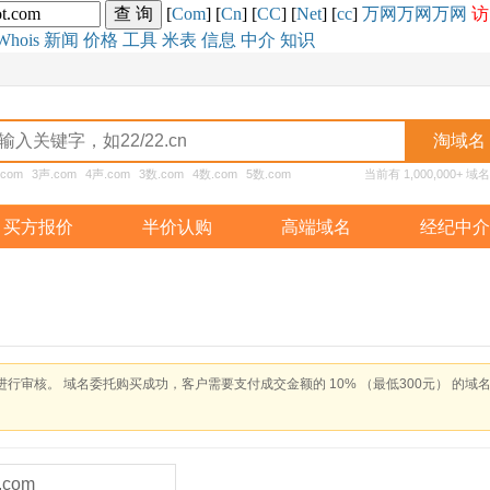
[
Com
] [
Cn
] [
CC
] [
Net
] [
cc
]
万网
万网
万网
访
Whois
新闻
价格
工具
米表
信息
中介
知识