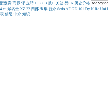
醒
定
竞
商
标
评
企
聘
D
360
B
搜
G
关健
易
LK
历史
价格
4.cn
聚名
金
XZ
22
西部
玉
集
新
介
Se
do
AF
GD
101
Dy
N
Re
Uni
表
信息
中介
知识