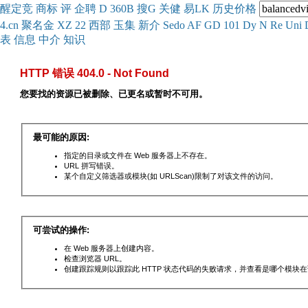
醒
定
竞
商
标
评
企
聘
D
360
B
搜
G
关健
易
LK
历史
价格
4.cn
聚名
金
XZ
22
西部
玉
集
新
介
Se
do
AF
GD
101
Dy
N
Re
Uni
表
信息
中介
知识