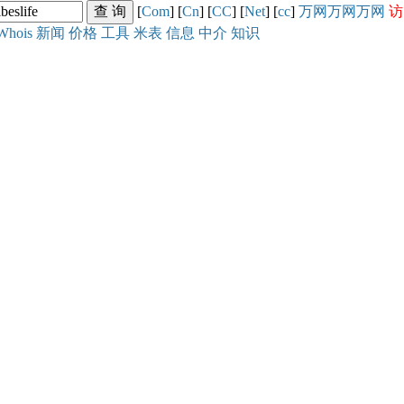
[
Com
] [
Cn
] [
CC
] [
Net
] [
cc
]
万网
万网
万网
访
Whois
新闻
价格
工具
米表
信息
中介
知识