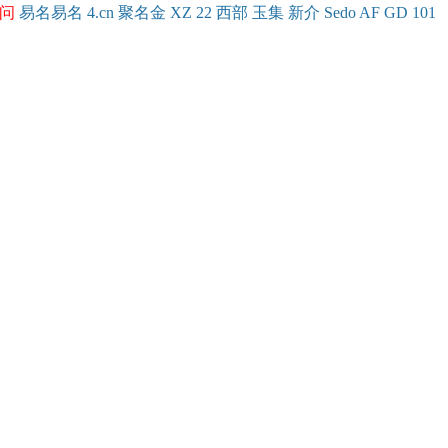
问
易名
易
名
4.cn
聚名
金
XZ
22
西部
玉
集
新
介
Se
do
AF
GD
101