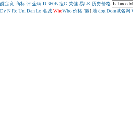
醒
定
竞
商
标
评
企
聘
D
360
B
搜
G
关健
易
LK
历史
价格
Dy
N
Re
Uni
Dan
Lo
名城
Who
Who
价格
[
微
]
墙
dog
Dom域名网