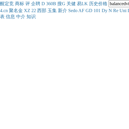
醒
定
竞
商
标
评
企
聘
D
360
B
搜
G
关健
易
LK
历史
价格
4.cn
聚名
金
XZ
22
西部
玉
集
新
介
Se
do
AF
GD
101
Dy
N
Re
Uni
表
信息
中介
知识