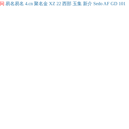
问
易名
易
名
4.cn
聚名
金
XZ
22
西部
玉
集
新
介
Se
do
AF
GD
101