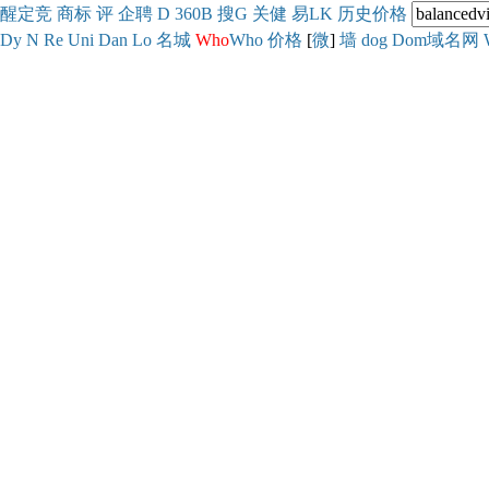
醒
定
竞
商
标
评
企
聘
D
360
B
搜
G
关健
易
LK
历史
价格
Dy
N
Re
Uni
Dan
Lo
名城
Who
Who
价格
[
微
]
墙
dog
Dom域名网