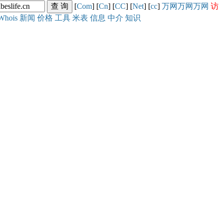
[
Com
] [
Cn
] [
CC
] [
Net
] [
cc
]
万网
万网
万网
访
Whois
新闻
价格
工具
米表
信息
中介
知识