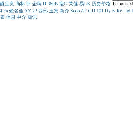
醒
定
竞
商
标
评
企
聘
D
360
B
搜
G
关健
易
LK
历史
价格
4.cn
聚名
金
XZ
22
西部
玉
集
新
介
Se
do
AF
GD
101
Dy
N
Re
Uni
表
信息
中介
知识