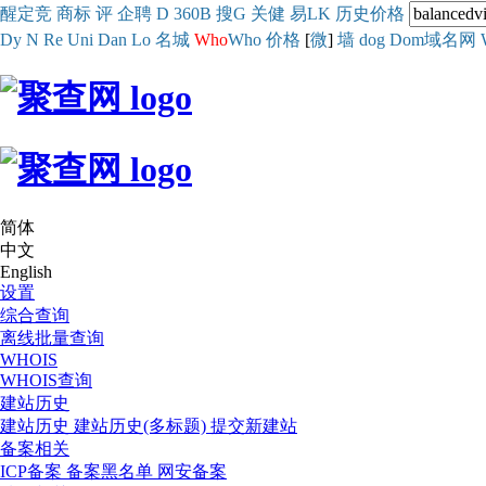
醒
定
竞
商
标
评
企
聘
D
360
B
搜
G
关健
易
LK
历史
价格
Dy
N
Re
Uni
Dan
Lo
名城
Who
Who
价格
[
微
]
墙
dog
Dom域名网