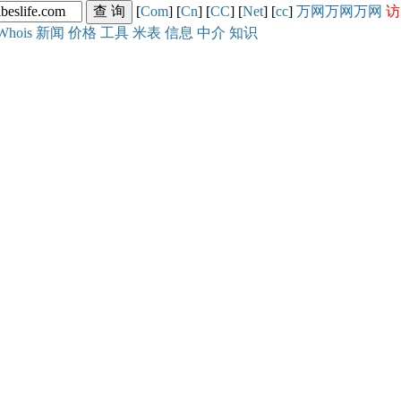
[
Com
] [
Cn
] [
CC
] [
Net
] [
cc
]
万网
万网
万网
访
Whois
新闻
价格
工具
米表
信息
中介
知识