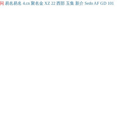
问
易名
易
名
4.cn
聚名
金
XZ
22
西部
玉
集
新
介
Se
do
AF
GD
101