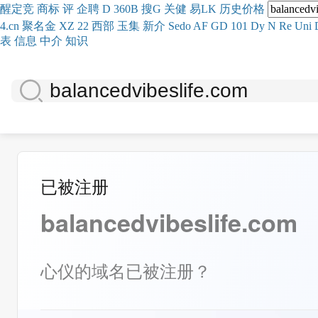
醒
定
竞
商
标
评
企
聘
D
360
B
搜
G
关健
易
LK
历史
价格
4.cn
聚名
金
XZ
22
西部
玉
集
新
介
Se
do
AF
GD
101
Dy
N
Re
Uni
表
信息
中介
知识