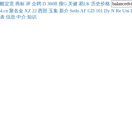
醒
定
竞
商
标
评
企
聘
D
360
B
搜
G
关健
易
LK
历史
价格
4.cn
聚名
金
XZ
22
西部
玉
集
新
介
Se
do
AF
GD
101
Dy
N
Re
Uni
表
信息
中介
知识