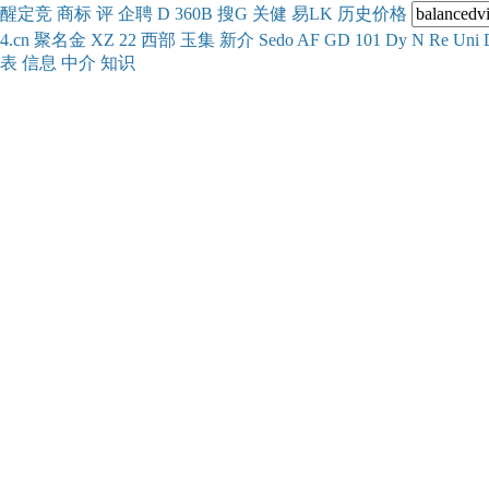
醒
定
竞
商
标
评
企
聘
D
360
B
搜
G
关健
易
LK
历史
价格
4.cn
聚名
金
XZ
22
西部
玉
集
新
介
Se
do
AF
GD
101
Dy
N
Re
Uni
表
信息
中介
知识