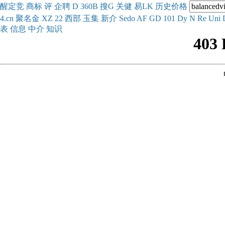
醒
定
竞
商
标
评
企
聘
D
360
B
搜
G
关健
易
LK
历史
价格
4.cn
聚名
金
XZ
22
西部
玉
集
新
介
Se
do
AF
GD
101
Dy
N
Re
Uni
表
信息
中介
知识