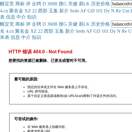
醒
定
竞
商
标
评
企
聘
D
360
B
搜
G
关健
易
LK
历史
价格
4.cn
聚名
金
XZ
22
西部
玉
集
新
介
Se
do
AF
GD
101
Dy
N
Re
Uni
表
信息
中介
知识