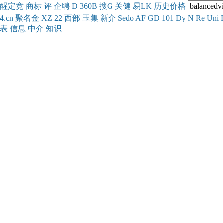
醒
定
竞
商
标
评
企
聘
D
360
B
搜
G
关健
易
LK
历史
价格
4.cn
聚名
金
XZ
22
西部
玉
集
新
介
Se
do
AF
GD
101
Dy
N
Re
Uni
表
信息
中介
知识