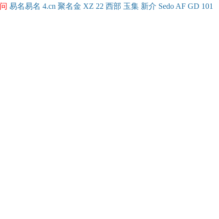
问
易名
易
名
4.cn
聚名
金
XZ
22
西部
玉
集
新
介
Se
do
AF
GD
101