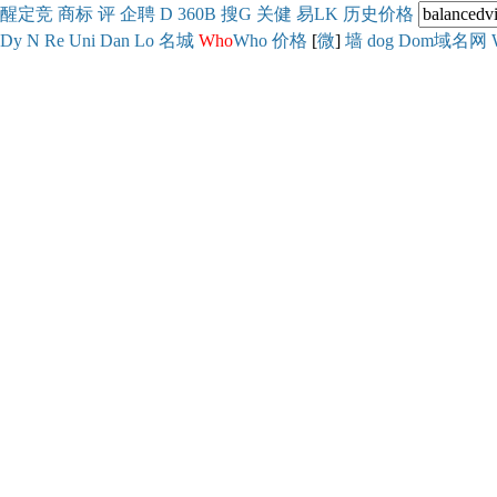
醒
定
竞
商
标
评
企
聘
D
360
B
搜
G
关健
易
LK
历史
价格
Dy
N
Re
Uni
Dan
Lo
名城
Who
Who
价格
[
微
]
墙
dog
Dom域名网