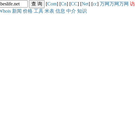
[
Com
] [
Cn
] [
CC
] [
Net
] [
cc
]
万网
万网
万网
访
Whois
新闻
价格
工具
米表
信息
中介
知识