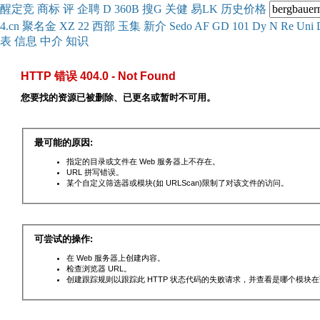
醒
定
竞
商
标
评
企
聘
D
360
B
搜
G
关健
易
LK
历史
价格
4.cn
聚名
金
XZ
22
西部
玉
集
新
介
Se
do
AF
GD
101
Dy
N
Re
Uni
表
信息
中介
知识