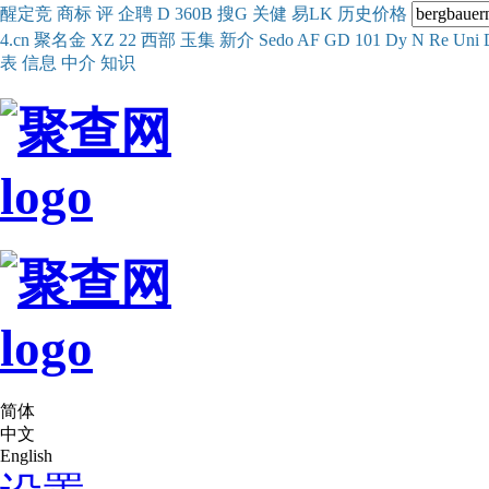
醒
定
竞
商
标
评
企
聘
D
360
B
搜
G
关健
易
LK
历史
价格
4.cn
聚名
金
XZ
22
西部
玉
集
新
介
Se
do
AF
GD
101
Dy
N
Re
Uni
表
信息
中介
知识