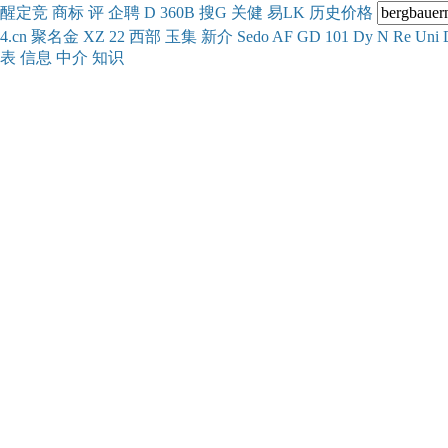
醒
定
竞
商
标
评
企
聘
D
360
B
搜
G
关健
易
LK
历史
价格
4.cn
聚名
金
XZ
22
西部
玉
集
新
介
Se
do
AF
GD
101
Dy
N
Re
Uni
表
信息
中介
知识