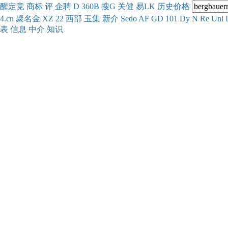
醒
定
竞
商
标
评
企
聘
D
360
B
搜
G
关健
易
LK
历史
价格
4.cn
聚名
金
XZ
22
西部
玉
集
新
介
Se
do
AF
GD
101
Dy
N
Re
Uni
表
信息
中介
知识