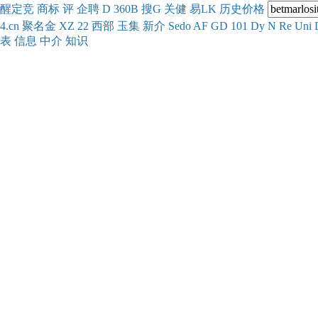
醒
定
竞
商
标
评
企
聘
D
360
B
搜
G
关健
易
LK
历史
价格
4.cn
聚名
金
XZ
22
西部
玉
集
新
介
Se
do
AF
GD
101
Dy
N
Re
Uni
表
信息
中介
知识