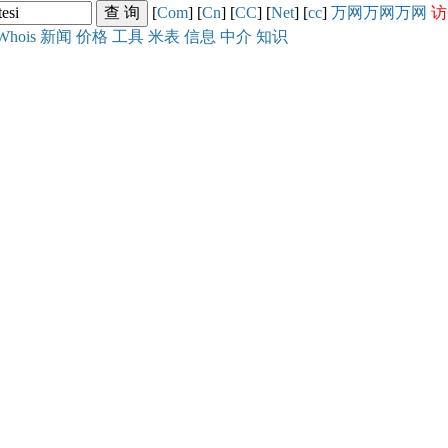
[
Com
] [
Cn
] [
CC
] [
Net
] [
cc
]
万网
万网
万网
访
Whois
新闻
价格
工具
米表
信息
中介
知识