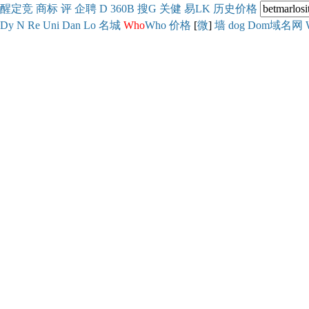
醒
定
竞
商
标
评
企
聘
D
360
B
搜
G
关健
易
LK
历史
价格
Dy
N
Re
Uni
Dan
Lo
名城
Who
Who
价格
[
微
]
墙
dog
Dom域名网