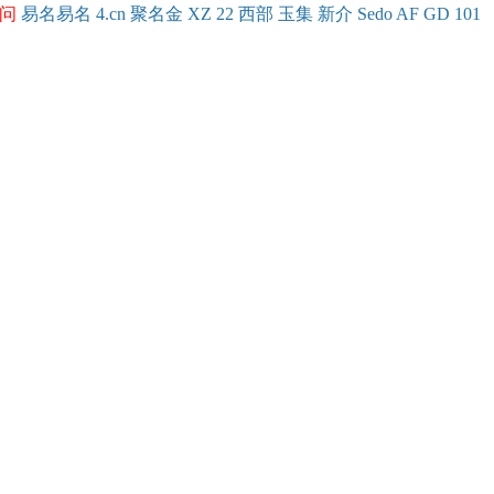
问
易名
易
名
4.cn
聚名
金
XZ
22
西部
玉
集
新
介
Se
do
AF
GD
101