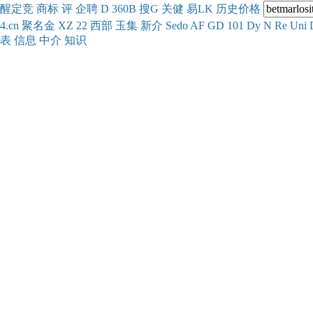
醒
定
竞
商
标
评
企
聘
D
360
B
搜
G
关健
易
LK
历史
价格
4.cn
聚名
金
XZ
22
西部
玉
集
新
介
Se
do
AF
GD
101
Dy
N
Re
Uni
表
信息
中介
知识