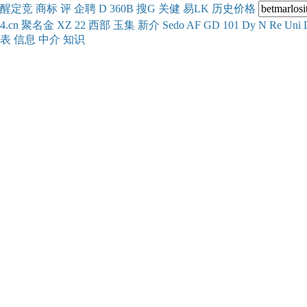
醒
定
竞
商
标
评
企
聘
D
360
B
搜
G
关健
易
LK
历史
价格
4.cn
聚名
金
XZ
22
西部
玉
集
新
介
Se
do
AF
GD
101
Dy
N
Re
Uni
表
信息
中介
知识