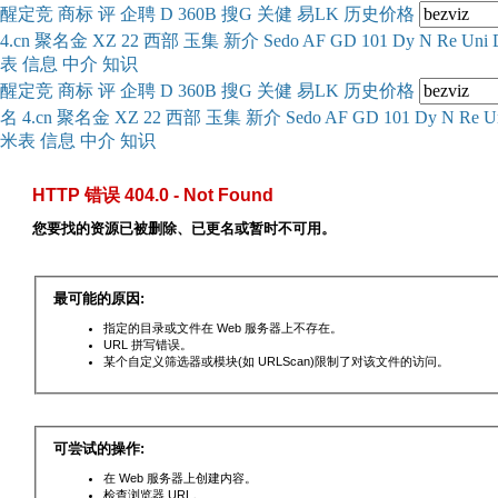
醒
定
竞
商
标
评
企
聘
D
360
B
搜
G
关健
易
LK
历史
价格
4.cn
聚名
金
XZ
22
西部
玉
集
新
介
Se
do
AF
GD
101
Dy
N
Re
Uni
表
信息
中介
知识