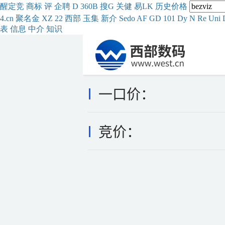
醒
定
竞
商
标
评
企
聘
D
360
B
搜
G
关健
易
LK
历史
价格
4.cn
聚名
金
XZ
22
西部
玉
集
新
介
Se
do
AF
GD
101
Dy
N
Re
Uni
表
信息
中介
知识