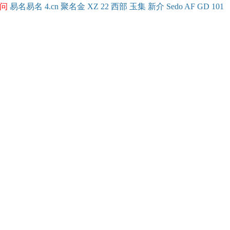
问
易名
易
名
4.cn
聚名
金
XZ
22
西部
玉
集
新
介
Se
do
AF
GD
101