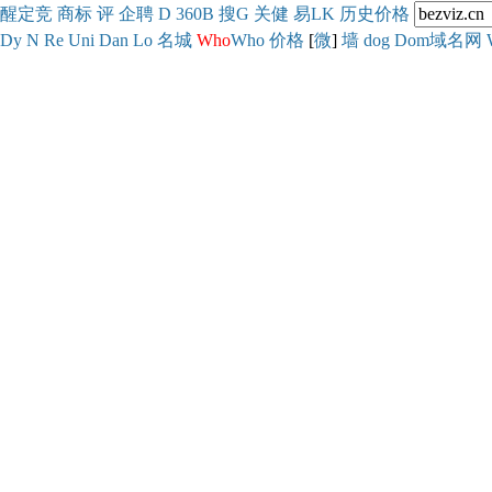
醒
定
竞
商
标
评
企
聘
D
360
B
搜
G
关健
易
LK
历史
价格
Dy
N
Re
Uni
Dan
Lo
名城
Who
Who
价格
[
微
]
墙
dog
Dom域名网