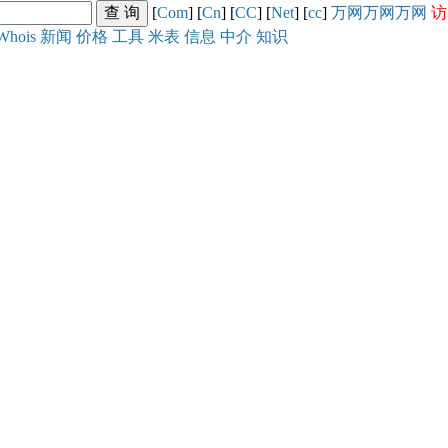
[
Com
] [
Cn
] [
CC
] [
Net
] [
cc
]
万网
万网
万网
访
Whois
新闻
价格
工具
米表
信息
中介
知识