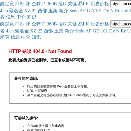
醒
定
竞
商
标
评
企
聘
D
360
B
搜
G
关健
易
LK
历史
价格
4.cn
聚名
金
XZ
22
西部
玉
集
新
介
Se
do
AF
GD
101
Dy
N
Re
Uni
表
信息
中介
知识