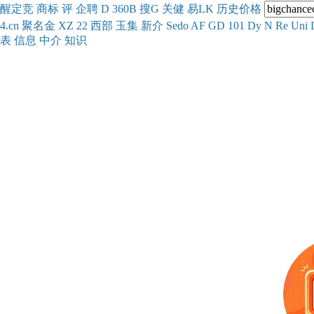
醒
定
竞
商
标
评
企
聘
D
360
B
搜
G
关健
易
LK
历史
价格
4.cn
聚名
金
XZ
22
西部
玉
集
新
介
Se
do
AF
GD
101
Dy
N
Re
Uni
表
信息
中介
知识