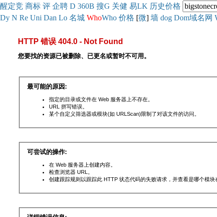
醒
定
竞
商
标
评
企
聘
D
360
B
搜
G
关健
易
LK
历史
价格
Dy
N
Re
Uni
Dan
Lo
名城
Who
Who
价格
[
微
]
墙
dog
Dom域名网