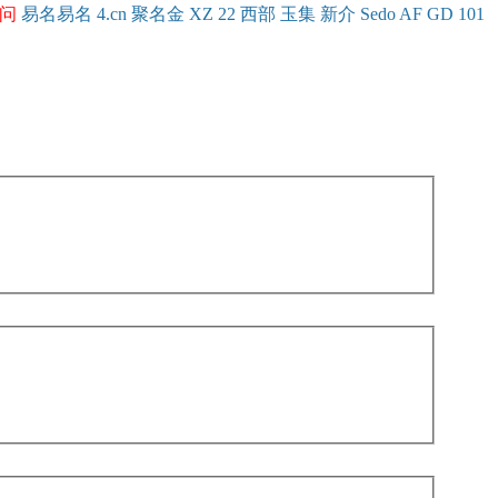
问
易名
易
名
4.cn
聚名
金
XZ
22
西部
玉
集
新
介
Se
do
AF
GD
101