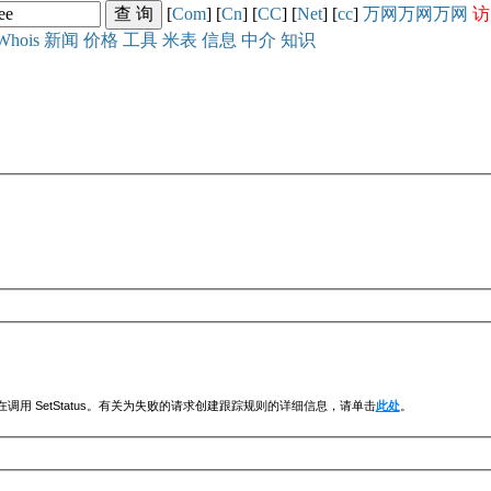
[
Com
] [
Cn
] [
CC
] [
Net
] [
cc
]
万网
万网
万网
访
Whois
新闻
价格
工具
米表
信息
中介
知识