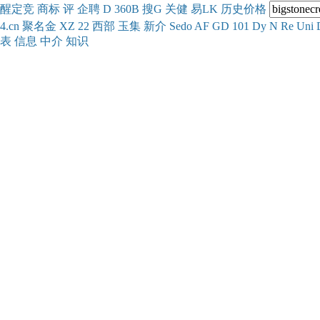
醒
定
竞
商
标
评
企
聘
D
360
B
搜
G
关健
易
LK
历史
价格
4.cn
聚名
金
XZ
22
西部
玉
集
新
介
Se
do
AF
GD
101
Dy
N
Re
Uni
表
信息
中介
知识