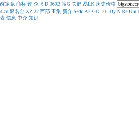
醒
定
竞
商
标
评
企
聘
D
360
B
搜
G
关健
易
LK
历史
价格
4.cn
聚名
金
XZ
22
西部
玉
集
新
介
Se
do
AF
GD
101
Dy
N
Re
Uni
表
信息
中介
知识