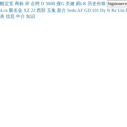
醒
定
竞
商
标
评
企
聘
D
360
B
搜
G
关健
易
LK
历史
价格
4.cn
聚名
金
XZ
22
西部
玉
集
新
介
Se
do
AF
GD
101
Dy
N
Re
Uni
表
信息
中介
知识