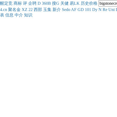
醒
定
竞
商
标
评
企
聘
D
360
B
搜
G
关健
易
LK
历史
价格
4.cn
聚名
金
XZ
22
西部
玉
集
新
介
Se
do
AF
GD
101
Dy
N
Re
Uni
表
信息
中介
知识