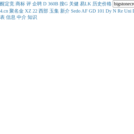
醒
定
竞
商
标
评
企
聘
D
360
B
搜
G
关健
易
LK
历史
价格
4.cn
聚名
金
XZ
22
西部
玉
集
新
介
Se
do
AF
GD
101
Dy
N
Re
Uni
表
信息
中介
知识