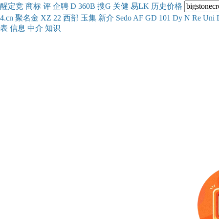
醒
定
竞
商
标
评
企
聘
D
360
B
搜
G
关健
易
LK
历史
价格
4.cn
聚名
金
XZ
22
西部
玉
集
新
介
Se
do
AF
GD
101
Dy
N
Re
Uni
表
信息
中介
知识