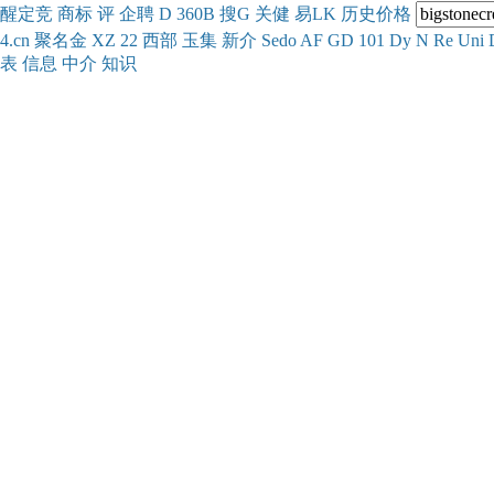
醒
定
竞
商
标
评
企
聘
D
360
B
搜
G
关健
易
LK
历史
价格
4.cn
聚名
金
XZ
22
西部
玉
集
新
介
Se
do
AF
GD
101
Dy
N
Re
Uni
表
信息
中介
知识