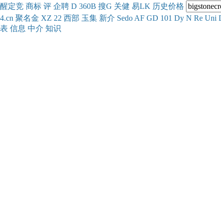
醒
定
竞
商
标
评
企
聘
D
360
B
搜
G
关健
易
LK
历史
价格
4.cn
聚名
金
XZ
22
西部
玉
集
新
介
Se
do
AF
GD
101
Dy
N
Re
Uni
表
信息
中介
知识