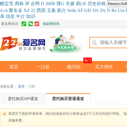
醒
定
竞
商
标
评
企
聘
D
360
B
搜
G
关健
易
LK
历史
价格
4.cn
聚名
金
XZ
22
西部
玉
集
新
介
Se
do
AF
GD
101
Dy
N
Re
Uni
表
信息
中介
知识