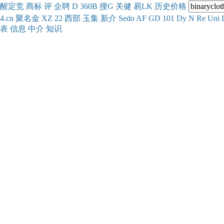
醒
定
竞
商
标
评
企
聘
D
360
B
搜
G
关健
易
LK
历史
价格
4.cn
聚名
金
XZ
22
西部
玉
集
新
介
Se
do
AF
GD
101
Dy
N
Re
Uni
表
信息
中介
知识