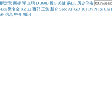
醒
定
竞
商
标
评
企
聘
D
360
B
搜
G
关健
易
LK
历史
价格
4.cn
聚名
金
XZ
22
西部
玉
集
新
介
Se
do
AF
GD
101
Dy
N
Re
Uni
表
信息
中介
知识